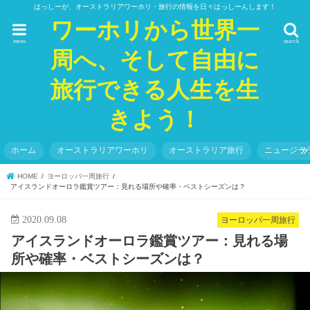
はっしーが、オーストラリアワーホリ・旅行の情報を日々はっしーんします！
ワーホリから世界一
menu
search
周へ、そして自由に
旅行できる人生を生
きよう！
ホーム
オーストラリアワーホリ
オーストラリア旅行
ニュージー
HOME
ヨーロッパ一周旅行
アイスランドオーロラ鑑賞ツアー：見れる場所や確率・ベストシーズンは？
2020.09.08
ヨーロッパ一周旅行
アイスランドオーロラ鑑賞ツアー：見れる場
所や確率・ベストシーズンは？