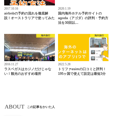
2017.10.16
2020.1.19
airbnbの予約の流れを徹底解
国内海外ホテル予約サイトの
説！オーストラリアで使ってみた
agoda（アゴダ）の評判・予約方
法を30回以…
海外旅行
海外旅行
2016.11.27
2022.5.28
ラスベガスはカジノだけじゃな
トリファesimの口コミと評判！
い！観光のおすすめ場所
195ヶ国で使えて設定は最短3分
ABOUT
この記事をかいた人