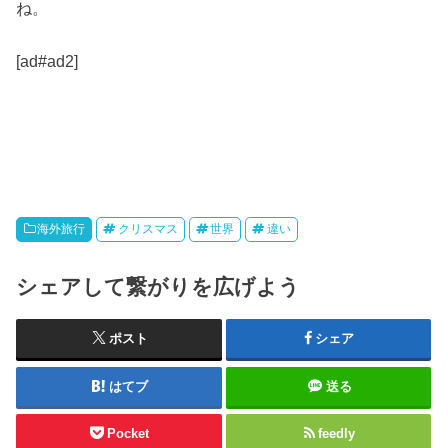
ね。
[ad#ad2]
海外旅行
クリスマス
世界
違い
シェアして繋がりを広げよう
ポスト
シェア
はてブ
送る
Pocket
feedly