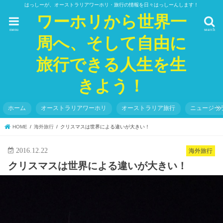
はっしーが、オーストラリアワーホリ・旅行の情報を日々はっしーんします！
ワーホリから世界一
menu
search
周へ、そして自由に
旅行できる人生を生
きよう！
ホーム
オーストラリアワーホリ
オーストラリア旅行
ニュージー
HOME
海外旅行
クリスマス は世界による違いが大きい！
2016.12.22
海外旅行
クリスマス は世界による違いが大きい！