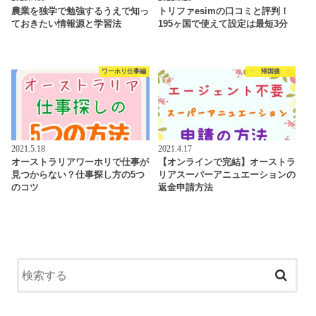
農業を独学で勉強するうえで知っ
トリファesimの口コミと評判！
ておきたい情報源と学習法
195ヶ国で使えて設定は最短3分
ワーホリ仕事編
帰国後
2021.5.18
2021.4.17
オーストラリアワーホリで仕事が
【オンラインで完結】オーストラ
見つからない？仕事探し方の5つ
リアスーパーアニュエーションの
のコツ
返金申請方法