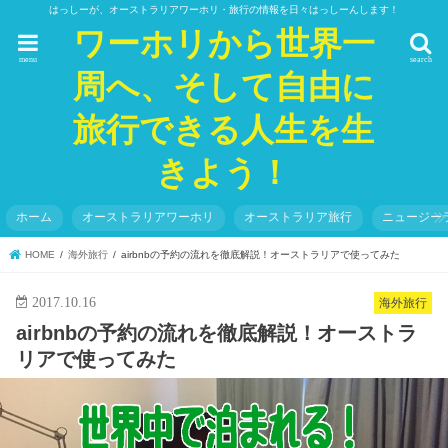
はっしーが、オーストラリアワーホリ・旅行の情報を日々はっしーんします！
ワーホリから世界一
menu
search
周へ、そして自由に
旅行できる人生を生
きよう！
ホーム
オーストラリアワーホリ
オーストラリア旅行
ニュージー
HOME
海外旅行
airbnbの予約の流れを徹底解説！オーストラリアで使ってみた
2017.10.16
海外旅行
airbnbの予約の流れを徹底解説！オーストラ
リアで使ってみた