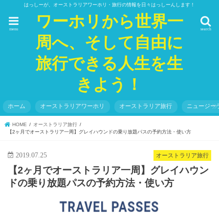
はっしーが、オーストラリアワーホリ・旅行の情報を日々はっしーんします！
ワーホリから世界一
menu
search
周へ、そして自由に
旅行できる人生を生
きよう！
ホーム
オーストラリアワーホリ
オーストラリア旅行
ニュージー
HOME
オーストラリア旅行
【2ヶ月でオーストラリア一周】グレイハウンドの乗り放題パスの予約方法・使い方
2019.07.25
オーストラリア旅行
【2ヶ月でオーストラリア一周】グレイハウン
ドの乗り放題パスの予約方法・使い方